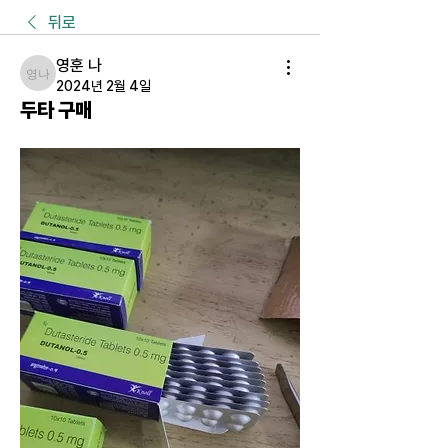
뒤로
영훈 나
영훈 나
2024년 2월 4일
두타 구매