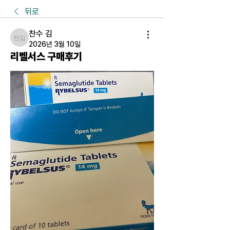
뒤로
찬수 김
찬수 김
2026년 3월 10일
리벨서스 구매후기