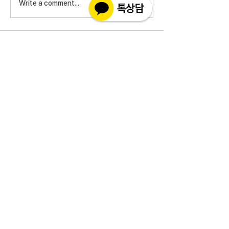
Write a comment...
소개
실제 구매 고객님들의 솔직한 경험과 사용 후
기를 공유하는 공간 입니다. 제품 선택 전 가
장 궁금해하시는
...
더보기
고객상담센터(CS)
월-금 : 10:30-18:30
​주말 & 공휴일 : 휴무
인코몰은 제품을 직접 제조,생산하여 판매하는 사이트가
아닌 구매대행 사이트입니다.
고객지원 관련 문의 사항은 사이트 우측에 위치해 있는 실
시간채팅 으로 친절히 안내하겠습니다.
인코몰은 재고를 보유하지않으며 개인적인 자가사용 범위