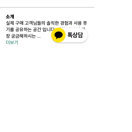
소개
실제 구매 고객님들의 솔직한 경험과 사용 후
기를 공유하는 공간 입니다. 제품 선택 전 가
장 궁금해하시는
...
더보기
고객상담센터(CS)
월-금 : 10:30-18:30
​주말 & 공휴일 : 휴무
인코몰은 제품을 직접 제조,생산하여 판매하는 사이트가
아닌 구매대행 사이트입니다.
고객지원 관련 문의 사항은 사이트 우측에 위치해 있는 실
시간채팅 으로 친절히 안내하겠습니다.
인코몰은 재고를 보유하지않으며 개인적인 자가사용 범위
와 수입양내에서만 구매대행을 해드립니다.