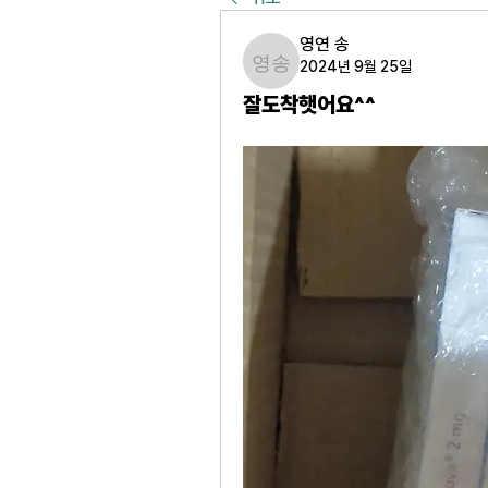
영연 송
2024년 9월 25일
영연 송
잘도착햇어요^^