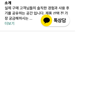
소개
실제 구매 고객님들의 솔직한 경험과 사용 후
기를 공유하는 공간 입니다. 제품 선택 전 가
장 궁금해하시는
...
더보기
고객상담센터(CS)
월-금 : 10:30-18:30
​주말 & 공휴일 : 휴무
인코몰은 제품을 직접 제조,생산하여 판매하는 사이트가
아닌 구매대행 사이트입니다.
고객지원 관련 문의 사항은 사이트 우측에 위치해 있는 실
시간채팅 으로 친절히 안내하겠습니다.
인코몰은 재고를 보유하지않으며 개인적인 자가사용 범위
와 수입양내에서만 구매대행을 해드립니다.
인코몰, 핀페시아, 팔팔정, 핀페시아 직구, 구구정, 카마그
라, 카마그라 직구, 슈퍼카마그라​