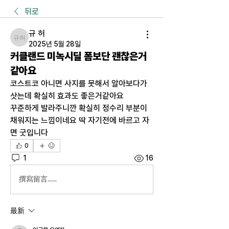
뒤로
규 허
규 허
2025년 5월 28일
커클랜드 미녹시딜 폼보단 괜찮은거
같아요
코스트코 아니면 사지를 못해서 알아보다가 
삿는데 확실히 효과도 좋은거같아요
꾸준하게 발라주니깐 확실히 정수리 부분이 
채워지는 느낌이네요 딱 자기전에 바르고 자
면 굿입니다
0
1
16
撰寫留言......
最新