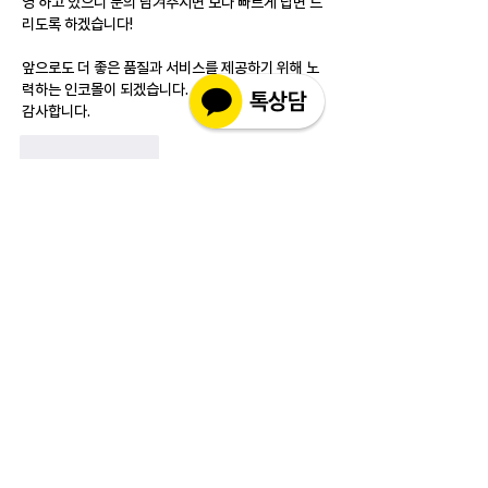
영 하고 있으니 문의 남겨주시면 보다 빠르게 답변 드
리도록 하겠습니다!
앞으로도 더 좋은 품질과 서비스를 제공하기 위해 노
력하는 인코몰이 되겠습니다.
감사합니다.
Like
Reply
소개
실제 구매 고객님들의 솔직한 경험과 사용 후
기를 공유하는 공간 입니다. 제품 선택 전 가
장 궁금해하시는
...
더보기
고객상담센터(CS)
월-금 : 10:30-18:30
​주말 & 공휴일 : 휴무