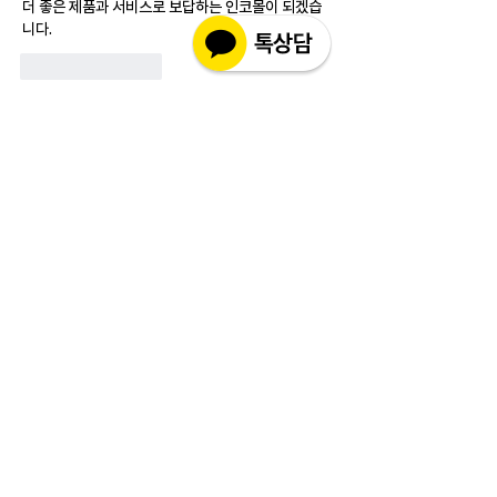
더 좋은 제품과 서비스로 보답하는 인코몰이 되겠습
니다.
Like
Reply
소개
실제 구매 고객님들의 솔직한 경험과 사용 후
기를 공유하는 공간 입니다. 제품 선택 전 가
장 궁금해하시는
...
더보기
고객상담센터(CS)
월-금 : 10:30-18:30
​주말 & 공휴일 : 휴무
인코몰은 제품을 직접 제조,생산하여 판매하는 사이트가
아닌 구매대행 사이트입니다.
고객지원 관련 문의 사항은 사이트 우측에 위치해 있는 실