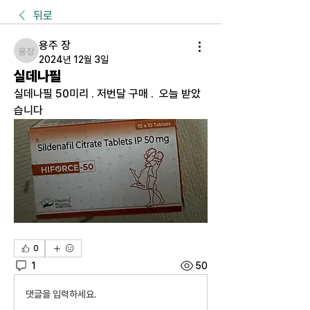
뒤로
용주 장
용주 장
2024년 12월 3일
실데나필
실데나필 50미리 . 저번달 구매 .  오늘 받았
습니다 
0
1
50
댓글을 입력하세요.