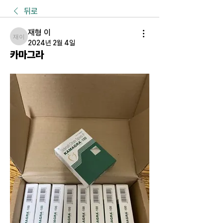
뒤로
재형 이
재형 이
2024년 2월 4일
카마그라