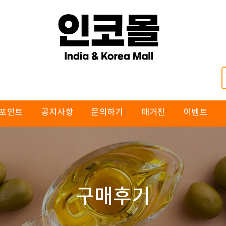
포인트
공지사항
문의하기
매거진
이벤트
구매​후기